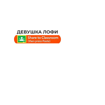
ДЕВУШКА ЛОФИ
#учеба #учебныйлаунж
#времяучебы #учебнаямузыка
#lofi #chillhop
#расслабляющаямузыкадляуче
бы #lofiboy #lofigirl
#расслабляющаямузыка
#эмбиентучебнаямузыка
#chillhoplounge #lofilounge
#релакс