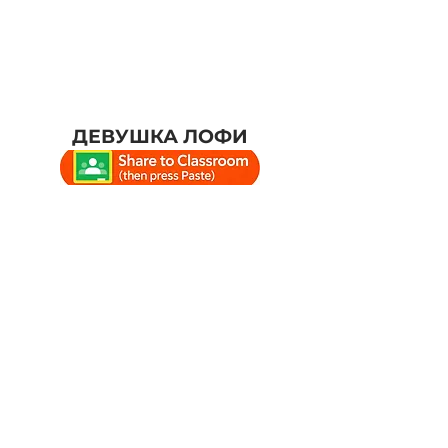
ДЕВУШКА ЛОФИ
#учеба #учебныйлаунж
#времяучебы #учебнаямузыка
#lofi #chillhop
#расслабляющаямузыкадляуче
бы #lofiboy #lofigirl
#расслабляющаямузыка
#эмбиентучебнаямузыка
#chillhoplounge #lofilounge
#релакс