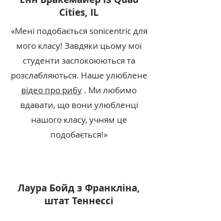
Cities, IL
«Мені подобається sonicentric для
мого класу! Завдяки цьому мої
студенти заспокоюються та
розслабляються. Наше улюблене
відео про рибу
. Ми любимо
вдавати, що вони улюбленці
нашого класу, учням це
подобається!»
Лаура Бойд з Франкліна,
штат Теннессі
«Мені подобається