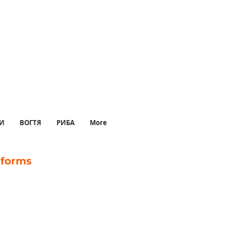
И
ВОГТЯ
РИБА
More
tforms