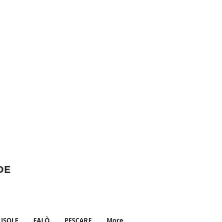
DE
ISOLE
FALÒ
PESCARE
More