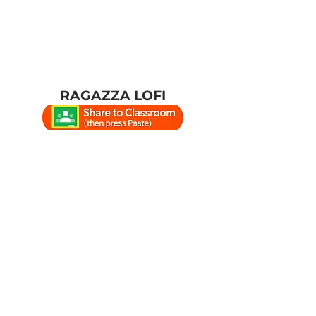
RAGAZZA LOFI
#studio #salastudio
#tempostudio #musicastudio
#lofi #chillhop
#musicarilassanteperstudiare
#lofiboy #lofigirl
#musicarilassante
#musicaambientstudio
#chillhoplounge #lofilounge
#relax