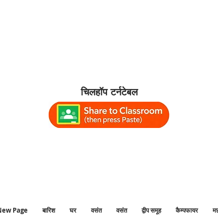
चिलहॉप टर्नटेबल
अध्ययनसमय #अध्ययनसंगीत #लोफ़ी #चिलहॉप #अ
#आरामदायकसंगीत #परिवेशअध्ययनसंगीत #चिलहॉपल
New Page
बारिश
घर
वसंत
वसंत
द्वीप समूह
कैम्पफायर
म