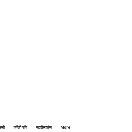
ध्ययनकेलिएआरामदायकसंगीत
ाउंज #लोफ़ीलाउंज #आराम
छली
कॉफ़ी शॉप
स्टडीलाउंज
More