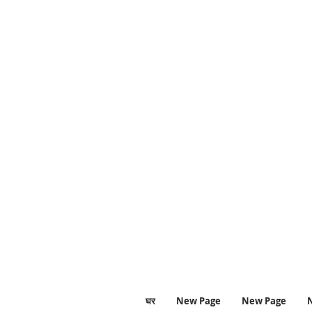
#अध्ययन #अध्ययनलाउंज #
#लोफ़ीबॉय #लोफ़ीगर्ल 
घर
New Page
New Page