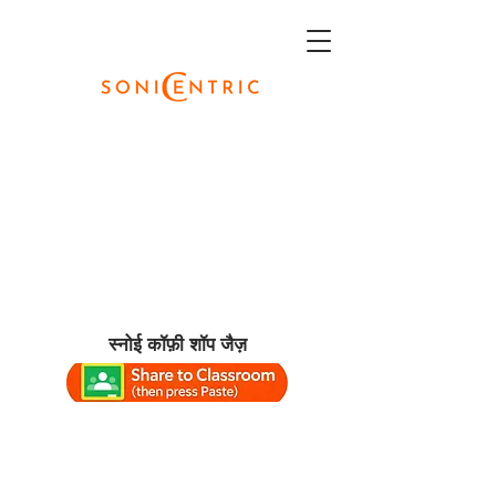
स्नोई कॉफ़ी शॉप जैज़