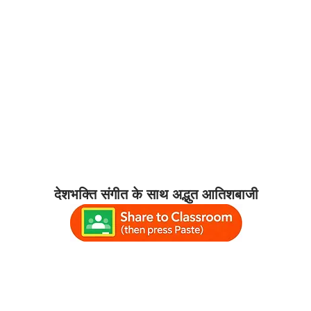
देशभक्ति संगीत के साथ अद्भुत आतिशबाजी
july4th #fourthofjulyfireworks #fire
bientfireworks #july4thfireworksvideo