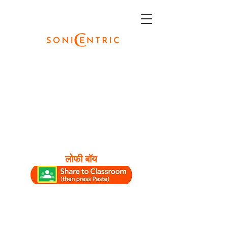
लोफी बॉय