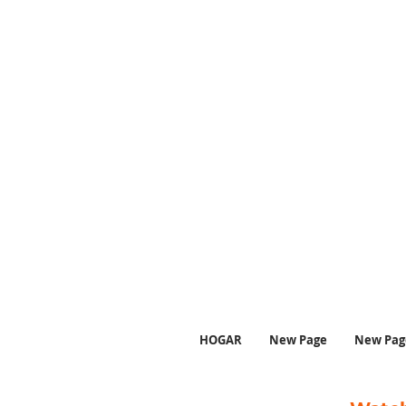
HOGAR
New Page
New Pag