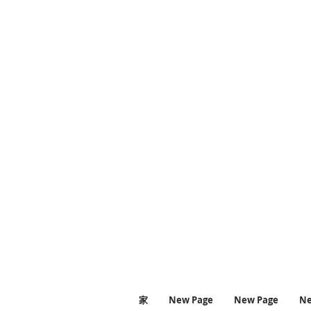
#study #stu
#relaxingmusicforstu
家
New Page
New Page
Ne