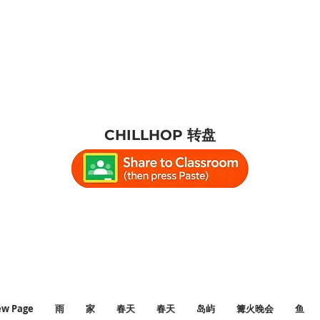
CHILLHOP 转盘
dylounge #studytime #studymusic #lo
dying #lofiboy #lofigirl #relaxingmus
#chillhoplounge #lofilounge #relax
w Page
雨
家
春天
春天
岛屿
篝火晚会
鱼