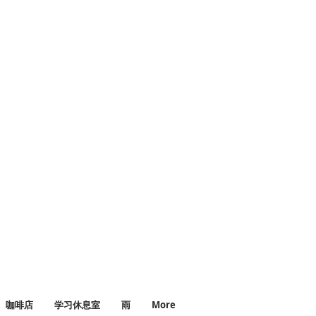
fi #chillhop
ic #ambientstudymusic
咖啡店
学习休息室
雨
More