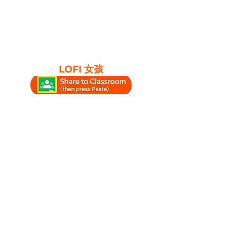
LOFI 女孩
#study #studylounge
#studytime #studymusic #lofi
#chillhop
#relaxingmusicforstudying
#lofiboy #lofigirl
#relaxingmusic
#ambientstudymusic
#chillhoplounge #lofilounge
#relax