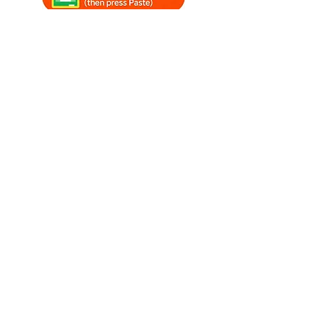
#fourthofjuly
#4lipca
#fourthofjulyfajerwerki
#fajerwerki
#fajerwerkizmuzyką
#muzykapatriotyczna
#nastrojowefajerwerki
#filmyzfajerwerkami4lipca
#relaksującefajerwerki
#muzyka4lipca
Watch SoniCentric
content on your favorite
platforms