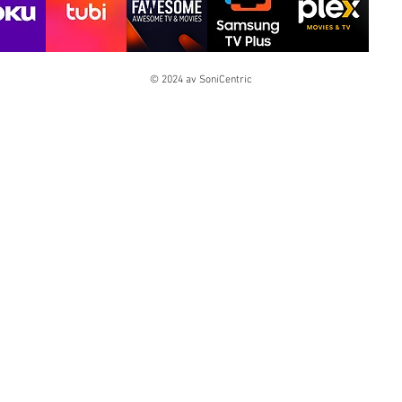
© 2024 av SoniCentric