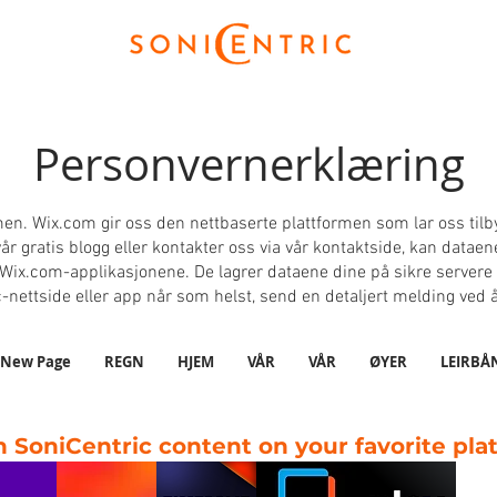
Personvernerklæring
men. Wix.com gir oss den nettbaserte plattformen som lar oss tilby
 vår gratis blogg eller kontakter oss via vår kontaktside, kan dat
 Wix.com-applikasjonene. De lagrer dataene dine på sikre servere
ic-nettside eller app når som helst, send en detaljert melding ved
New Page
REGN
HJEM
VÅR
VÅR
ØYER
LEIRBÅ
 SoniCentric content on your favorite pla