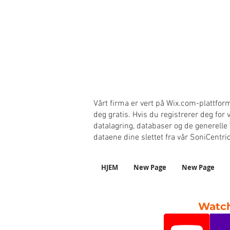
Vårt firma er vert på Wix.com-plattfor
deg gratis. Hvis du registrerer deg for
datalagring, databaser og de generelle
dataene dine slettet fra vår SoniCentr
HJEM
New Page
New Page
Watch