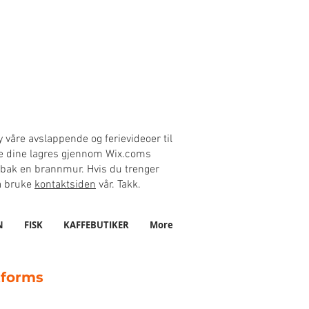
 våre avslappende og ferievideoer til
aene dine lagres gjennom Wix.coms
 bak en brannmur. Hvis du trenger
 å bruke
kontaktsiden
vår. Takk.
N
FISK
KAFFEBUTIKER
More
tforms