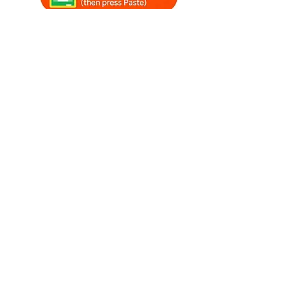
#ceathrú
Iúil #4ú Iúil
#ceithreoiriú Iúiltinte ealaíne
#tinte ealaíne
#fireworkswithmusic
#patrioticmusic #tinte ealaíne
comhthimpeallach
#july4thfireworksvideos
#relaxingfireworks
#july4thmusic
Watch SoniCentric
content on your favorite
platforms