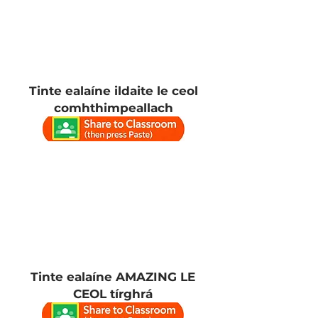
Tinte ealaíne ildaite le ceol
comhthimpeallach
Tinte ealaíne AMAZING LE
CEOL tírghrá