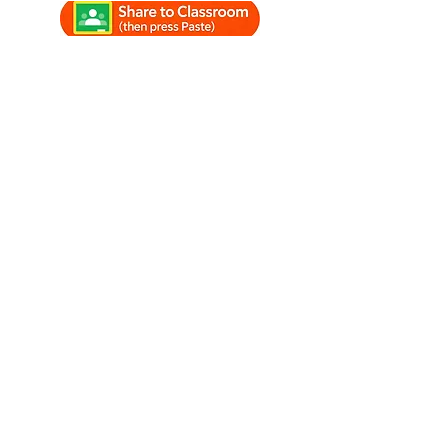
#étude #studylounge
#tempsd'étude
#musiqued'étude #lofi
#chillhop
#musiquerelaxantepourétudie
r #lofiboy #lofigirl
#musiquerelaxante
#musiqued'étudeambiente
#chillhoplounge #lofilounge
#relax
Watch SoniCentric
content on your favorite
platforms