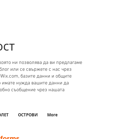
ост
която ни позволява да ви предлагаме
блог или се свържете с нас чрез
 Wix.com, базите данни и общите
о имате нужда вашите данни да
дробно съобщение чрез нашата
ОЛЕТ
ОСТРОВИ
More
tforms