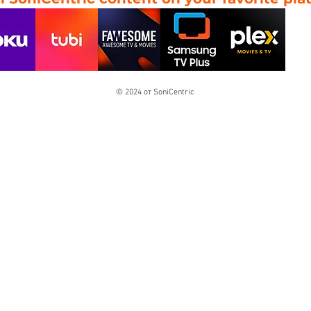
© 2024 от SoniCentric