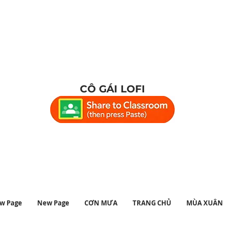
CÔ GÁI LOFI
học #nhạchọc #lofi #chillhop #nhạct
ưgiãn #nhạchọcvừa #chillhoplounge #l
w Page
New Page
CƠN MƯA
TRANG CHỦ
MÙA XUÂN