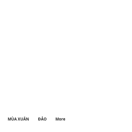
hưgiãnđểhọc #lofiboy
ofilounge #thưgiãn
MÙA XUÂN
ĐẢO
More