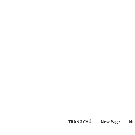
#học #ngủ #thờigian
#lofigirl #nhạcth
TRANG CHỦ
New Page
Ne