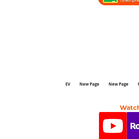
#kahve #kahvedükka
#caz #cazmüziği #cazm
#bossanova #bossanovam
EV
New Page
New Page
Watch