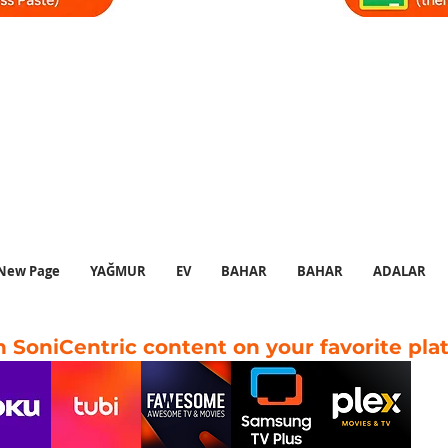
nı #kahvedükkanıambiyansı #kahvedükkanıcazı
#kahvedükkanımüziği
üzikleri #coolcaz #yumuşakcaz #dinlendiricicaz
üzik #kahveambiyansı #ortamkahvedükkanı #d
#kahveambiyansı
New Page
YAĞMUR
EV
BAHAR
BAHAR
ADALAR
 SoniCentric content on your favorite pla