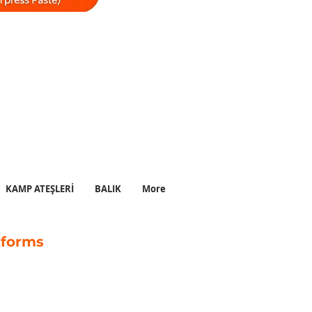
 #kahvedükkanıvibes
 #sıcakcaz #yumuşakcaz
inlendiricikahvedükkanı
KAMP ATEŞLERİ
BALIK
More
tforms