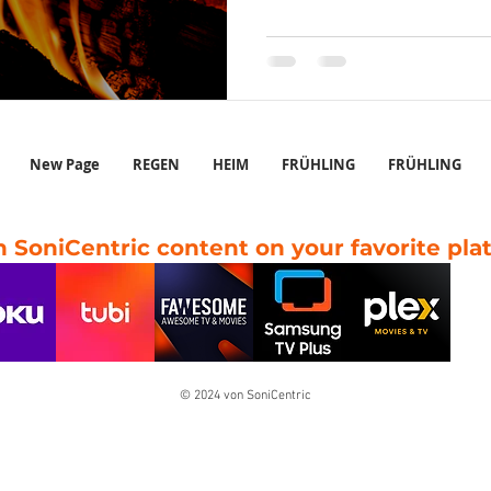
New Page
REGEN
HEIM
FRÜHLING
FRÜHLING
 SoniCentric content on your favorite pla
© 2024 von SoniCentric