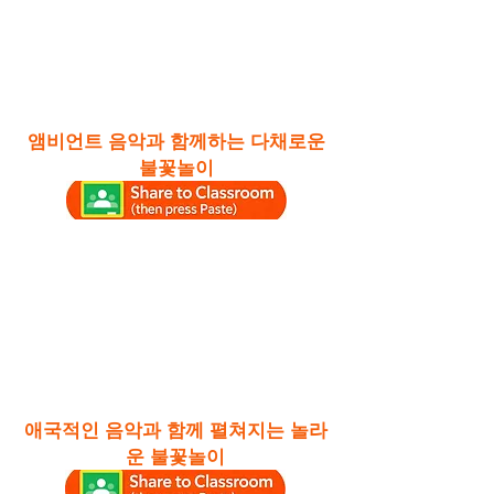
앰비언트 음악과 함께하는 다채로운
불꽃놀이
애국적인 음악과 함께 펼쳐지는 놀라
운 불꽃놀이