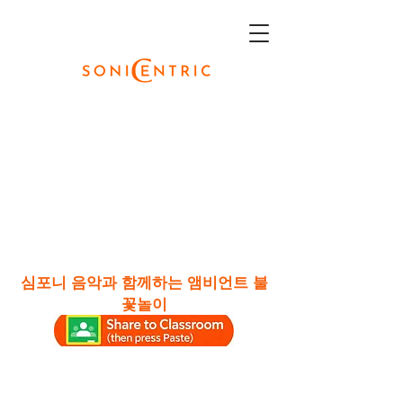
심포니 음악과 함께하는 앰비언트 불
꽃놀이