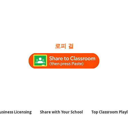
로피 걸
부시간 #공부음악 #로파이 #칠홉 #공부에좋
식음악 #앰비언트공부음악 #칠홉라운지 #로
usiness Licensing
Share with Your School
Top Classroom Playl