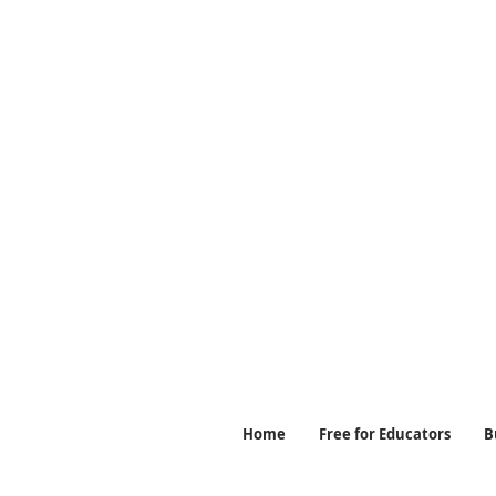
#공부 #공부라운지 #공
로파이걸 #휴
Home
Free for Educators
B