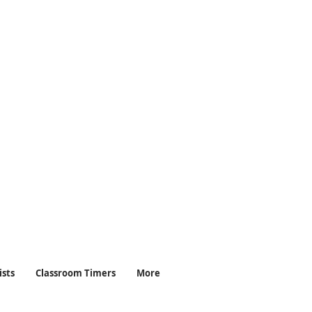
은휴식음악 #로파이보이 #
필라운지 #휴식
ists
Classroom Timers
More