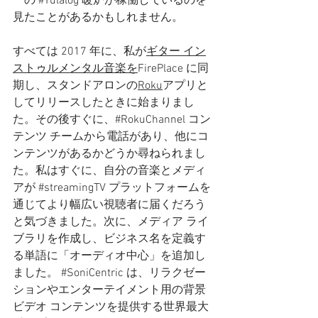
ーの 
#Yulalog
 暖炉が稼働しているのを
見たことがあるかもしれません。
すべては 2017 年に、私が
ギター イン
ストゥルメンタル音楽を
FirePlace に同
期し、スタンドアロンの
Roku
アプリと
してリリースしたときに始まりまし
た。その後すぐに、#RokuChannel コン
テンツ チームから電話があり、他にコ
ンテンツがあるかどうか尋ねられまし
た。私はすぐに、自分の音楽とメディ
アが 
#streamingTV
 プラットフォームを
通じてより幅広い視聴者に届くだろう
と気づきました。次に、メディア ライ
ブラリを作成し、ビジネス名を定義す
る単語に「オーディオ中心」を追加し
ました。 
#SoniCentric
 は、リラクゼー
ションやエンターテイメント用の背景
ビデオ コンテンツを提供する世界最大