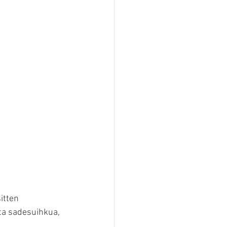
itten 
ta sadesuihkua, 