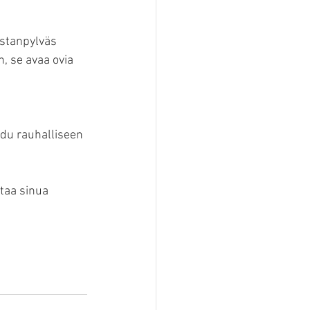
rstanpylväs 
 se avaa ovia 
 
udu rauhalliseen 
taa sinua 