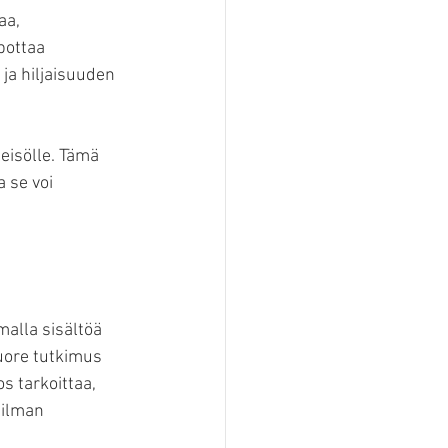
aa, 
pottaa 
 ja hiljaisuuden 
eisölle. Tämä 
 se voi 
malla sisältöä 
uore tutkimus 
s tarkoittaa, 
 ilman 