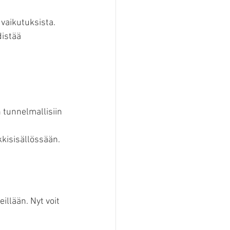
vaikutuksista. 
distää 
n tunnelmallisiin 
kkisisällössään.
illään. Nyt voit 