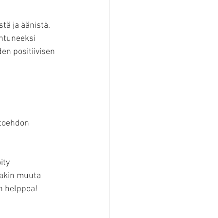
tä ja äänistä. 
ntuneeksi 
en positiivisen 
htoehdon 
ity 
takin muuta 
in helppoa!