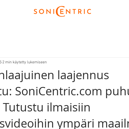
5
2 min käytetty lukemiseen
laajuinen laajennus
ttu: SoniCentric.com puh
! Tutustu ilmaisiin
svideoihin ympäri maai