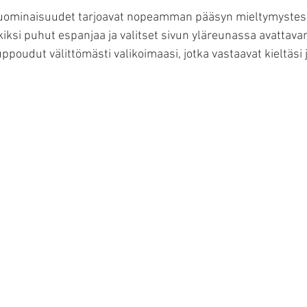
kuominaisuudet tarjoavat nopeamman pääsyn mieltymystes
iksi puhut espanjaa ja valitset sivun yläreunassa avattavan 
ppoudut välittömästi valikoimaasi, jotka vastaavat kieltäsi