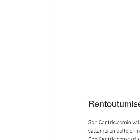
Rentoutumise
SoniCentric.comin vali
valtameren aaltojen r
SoniCentric.com tarjo