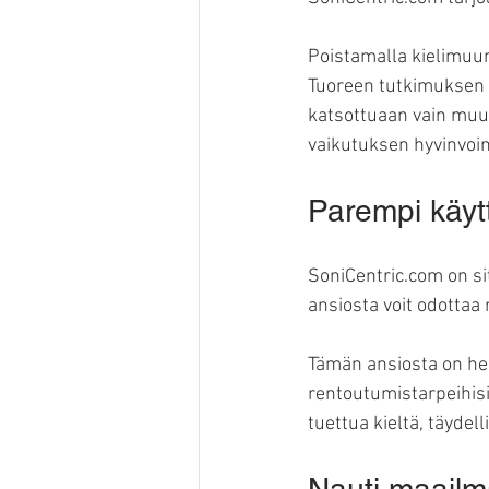
Poistamalla kielimuuri
Tuoreen tutkimuksen 
katsottuaan vain muuta
vaikutuksen hyvinvoint
Parempi käy
SoniCentric.com on si
ansiosta voit odottaa 
Tämän ansiosta on hel
rentoutumistarpeihisi
tuettua kieltä, täyde
Nauti maailm