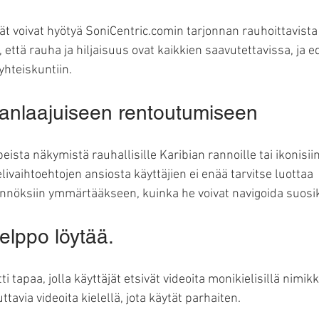
ät voivat hyötyä SoniCentric.comin tarjonnan rauhoittavista 
että rauha ja hiljaisuus ovat kaikkien saavutettavissa, ja e
 yhteiskuntiin.
manlaajuiseen rentoutumiseen
peista näkymistä rauhallisille Karibian rannoille tai ikonisii
elivaihtoehtojen ansiosta käyttäjien ei enää tarvitse luottaa 
ännöksiin ymmärtääkseen, kuinka he voivat navigoida suosi
elppo löytää.
tapaa, jolla käyttäjät etsivät videoita monikielisillä nimikke
tavia videoita kielellä, jota käytät parhaiten.