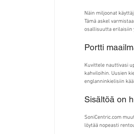
Näin miljoonat käyttäj
Tämä askel varmistaa, 
osallisuutta erilaisiin
Portti maail
Kuvittele nauttivasi u
kahviloihin. Uusien ki
englanninkielisiin kä
Sisältöä on h
SoniCentric.com muutti 
löytää nopeasti rentout