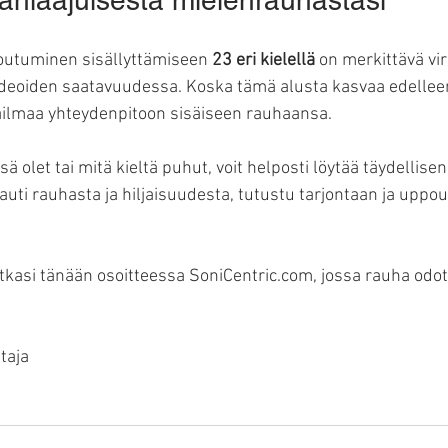
outuminen sisällyttämiseen 
23 eri kielellä
 on merkittävä vi
deoiden saatavuudessa. Koska tämä alusta kasvaa edelleen,
ailmaa yhteydenpitoon sisäiseen rauhaansa.
ä olet tai mitä kieltä puhut, voit helposti löytää täydellisen
uti rauhasta ja hiljaisuudesta, tutustu tarjontaan ja uppo
tkasi tänään osoitteessa SoniCentric.com, jossa rauha odot
taja