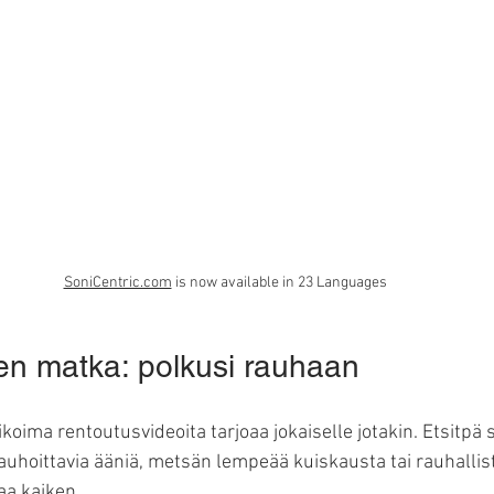
SoniCentric.com
 is now available in 23 Languages
n matka: polkusi rauhaan
koima rentoutusvideoita tarjoaa jokaiselle jotakin. Etsitpä s
auhoittavia ääniä, metsän lempeää kuiskausta tai rauhallis
aa kaiken.