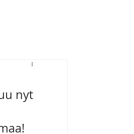
uu nyt
lmaa!