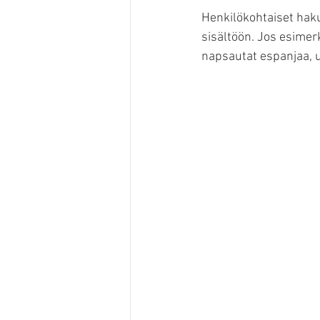
Henkilökohtaiset ha
sisältöön. Jos esimerk
napsautat espanjaa, u