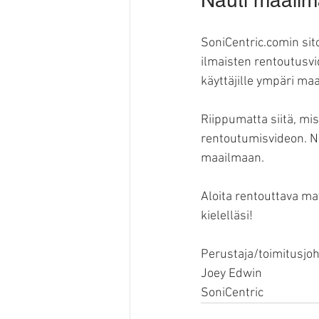
SoniCentric.comin sit
ilmaisten rentoutusvi
käyttäjille ympäri ma
Riippumatta siitä, miss
rentoutumisvideon. Na
maailmaan.
Aloita rentouttava ma
kielelläsi!
Perustaja/toimitusjoh
Joey Edwin
SoniCentric