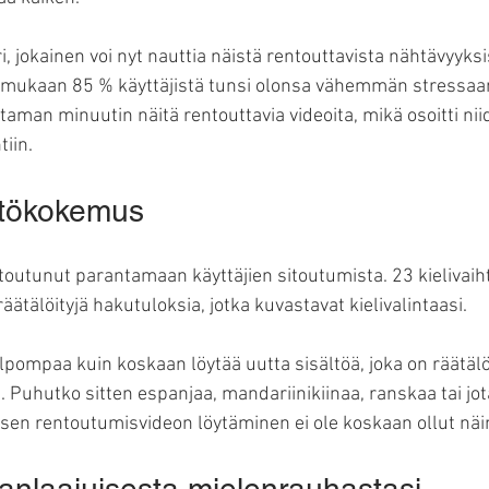
, jokainen voi nyt nauttia näistä rentouttavista nähtävyyksis
mukaan 85 % käyttäjistä tunsi olonsa vähemmän stressaa
man minuutin näitä rentouttavia videoita, mikä osoitti niid
iin.
ttökokemus
toutunut parantamaan käyttäjien sitoutumista. 23 kielivai
räätälöityjä hakutuloksia, jotka kuvastavat kielivalintaasi.
pompaa kuin koskaan löytää uutta sisältöä, joka on räätälö
. Puhutko sitten espanjaa, mandariinikiinaa, ranskaa tai jo
llisen rentoutumisvideon löytäminen ei ole koskaan ollut nä
anlaajuisesta mielenrauhastasi