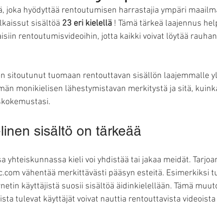
ä, joka hyödyttää rentoutumisen harrastajia ympäri maailm
kaissut sisältöä 
23 eri kielellä
 ! Tämä tärkeä laajennus hel
isiin rentoutumisvideoihin, jotta kaikki voivat löytää rauhan
n sitoutunut tuomaan rentouttavan sisällön laajemmalle yl
tämän monikielisen lähestymistavan merkitystä ja sitä, kuinka
skokemustasi.
linen sisältö on tärkeää
 yhteiskunnassa kieli voi yhdistää tai jakaa meidät. Tarjoa
ic.com vähentää merkittävästi pääsyn esteitä. Esimerkiksi t
rnetin käyttäjistä suosii sisältöä äidinkielellään. Tämä muuto
ista tulevat käyttäjät voivat nauttia rentouttavista videoista