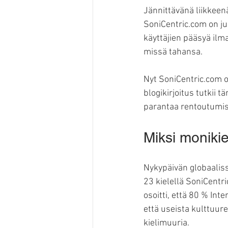
Jännittävänä liikkeen
SoniCentric.com on jul
käyttäjien pääsyä ilma
missä tahansa.
Nyt SoniCentric.com o
blogikirjoitus tutkii 
parantaa rentoutumi
Miksi monikie
Nykypäivän globaalissa
23 kielellä SoniCentr
osoitti, että 80 % Inte
että useista kulttuure
kielimuuria.